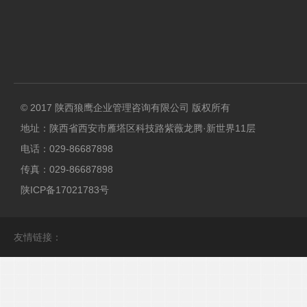
© 2017 陕西狼鹰企业管理咨询有限公司 版权所有
地址：陕西省西安市雁塔区科技路紫薇龙腾·新世界11层
电话：029-86687898
传真：029-86687898
陕ICP备17021783号
友情链接：