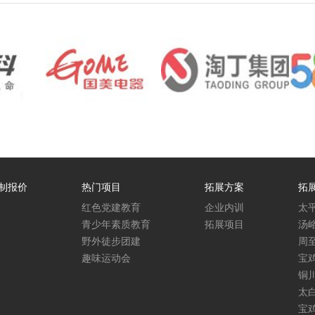
制报价
热门项目
拓展方案
拓
红色党建教育
企业内训
太
青少年素质教育
拓展项目
汤
野外徒步团建
周
趣味运动会
宝
铜
太
宝