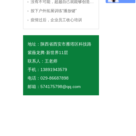
没有不可能，超越自己就能够创造奇迹！
按下户外拓展训练“播放键”
疫情过后，企业员工收心培训
地址：陕西省西安市雁塔区科技路
紫薇龙腾·新世界11层
联系人：王老师
手机：13891943579
电话：029-86687898
邮箱：574175798@qq.com