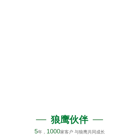
狼鹰
伙伴
5
1000
年，
家客户 与狼鹰共同成长