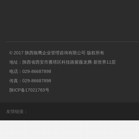
© 2017 陕西狼鹰企业管理咨询有限公司 版权所有
地址：陕西省西安市雁塔区科技路紫薇龙腾·新世界11层
电话：029-86687898
传真：029-86687898
陕ICP备17021783号
友情链接：