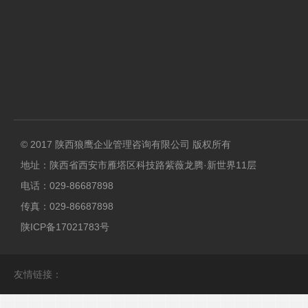
© 2017 陕西狼鹰企业管理咨询有限公司 版权所有
地址：陕西省西安市雁塔区科技路紫薇龙腾·新世界11层
电话：029-86687898
传真：029-86687898
陕ICP备17021783号
友情链接：