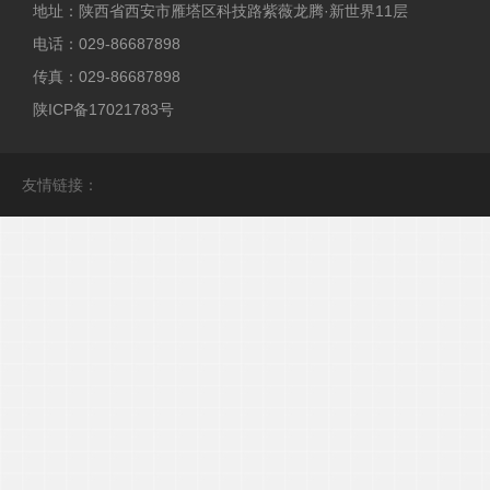
地址：陕西省西安市雁塔区科技路紫薇龙腾·新世界11层
电话：029-86687898
传真：029-86687898
陕ICP备17021783号
友情链接：