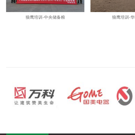
狼鹰培训-中央储备粮
狼鹰培训-